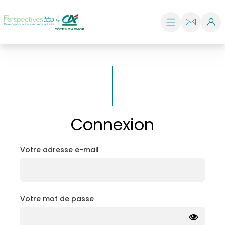
Aller au contenu
Perspectives 360 PRO Développons autrement votre act
Ouvrir le menu
Nous conta
Conne
Connexion
Votre adresse e-mail
Votre mot de passe
Voir le 